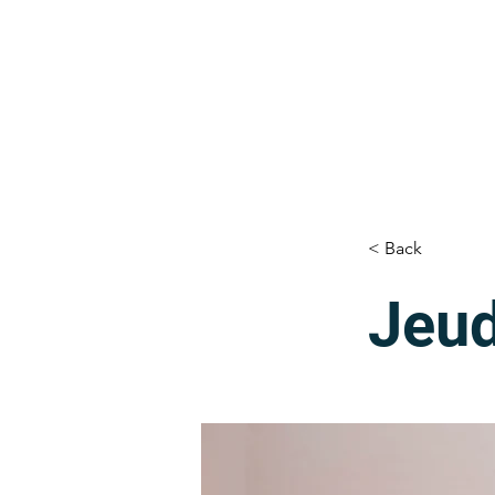
< Back
Jeud