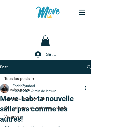
Se connecter
Post
Tous les posts
Endrit Zymberi
Tous les posts
5 août 2021
2 min de lecture
Move-Lab: ta nouvelle
À propos de Move-Lab
salle pas comme les
Conseils pour atteindre ses objecti
Vacances
autres!