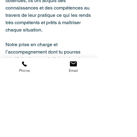
obtenues, ils ont acquis des 
connaissances et des compétences au 
travers de leur pratique ce qui les rends 
très compétents et prêts à maîtriser 
chaque situation.
Notre prise en charge et 
l’accompagnement dont tu pourras 
bénéficier t’assure de l’obtention des 
résultats cherchés. Si quelqu’un est là 
Phone
Email
pour nous épauler, on réussit là où seul 
on aurait peut-être échoué. Vois-nous 
comme ta communauté, tous prêts à te 
soutenir dans ta démarche.
Le premier pas, c’est 50% du travail, 
alors lance-toi. Rejoins la communauté 
Move-Lab !